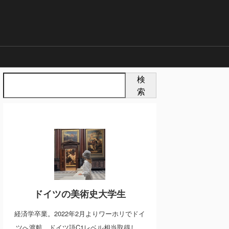
検
索
ドイツの美術史大学生
経済学卒業。2022年2月よりワーホリでドイ
ツへ渡航。ドイツ語C1レベル相当取得し、