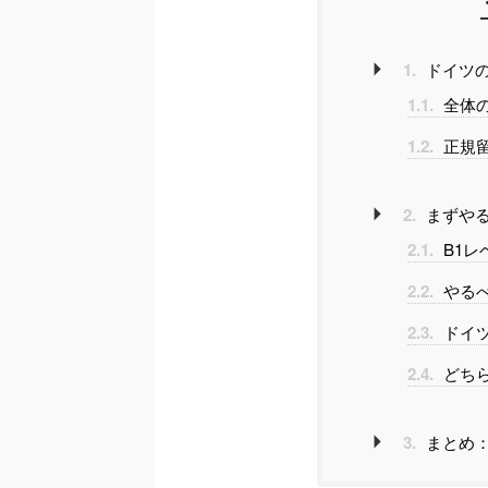
1.
ドイツの
1.1.
全体
1.2.
正規
2.
まずやる
2.1.
B1レ
2.2.
やるべ
2.3.
ドイツ
2.4.
どち
3.
まとめ：