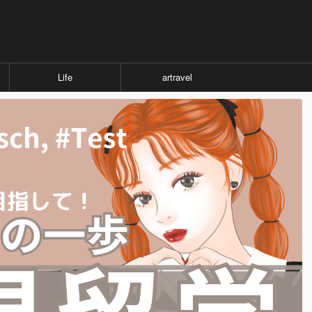
Life
artravel